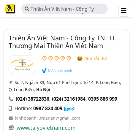
Thiên Ân Việt Nam - Công Ty
TNHH Thương Mại Thiên Ân Việt
Nam
Thiên Ân Việt Nam - Công Ty TNHH
Thương Mại Thiên Ân Việt Nam
NHÀ TÀI TRỢ
Được xác minh
Số 2, Ngách 83, Ngõ 61 Phố Trạm, Tổ 14, P. Long Biên,
Q. Long Biên,
Hà Nội
(024) 38722836
,
(024) 32161984
,
0395 886 999
Hotline:
0987 824 409
kinhdoanh1.thienan@gmail.com
www.taiyovietnam.com