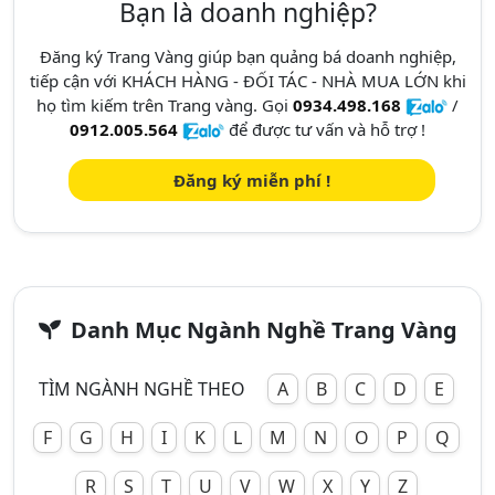
Bạn là doanh nghiệp?
Đăng ký Trang Vàng giúp bạn quảng bá doanh nghiệp,
tiếp cận với KHÁCH HÀNG - ĐỐI TÁC - NHÀ MUA LỚN khi
họ tìm kiếm trên Trang vàng. Gọi
0934.498.168
/
0912.005.564
để được tư vấn và hỗ trợ !
Đăng ký miễn phí !
Danh Mục Ngành Nghề Trang Vàng
TÌM NGÀNH NGHỀ THEO
A
B
C
D
E
F
G
H
I
K
L
M
N
O
P
Q
R
S
T
U
V
W
X
Y
Z