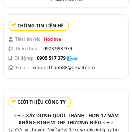
THÔNG TIN LIÊN HỆ
Tên liên hệ:
Hotline
Điện thoại:
0903 993 979
Di động:
0905 517 379
Email:
xdquocthanh88@gmail.com
GIỚI THIỆU CÔNG TY
✧✦✧
XÂY DỰNG QUỐC THÀNH - HƠN 17 NĂM
KHẲNG ĐỊNH VỊ THẾ THƯƠNG HIỆU
✧✦✧
Là đơn vị chuyên
Thiết kế & thi công xây dựng
uy tín