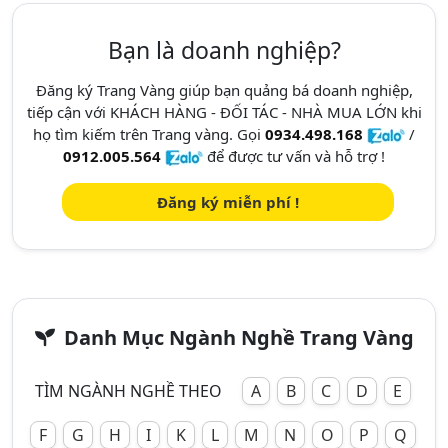
Bạn là doanh nghiệp?
Đăng ký Trang Vàng giúp bạn quảng bá doanh nghiệp,
tiếp cận với KHÁCH HÀNG - ĐỐI TÁC - NHÀ MUA LỚN khi
họ tìm kiếm trên Trang vàng. Gọi
0934.498.168
/
0912.005.564
để được tư vấn và hỗ trợ !
Đăng ký miễn phí !
Danh Mục Ngành Nghề Trang Vàng
TÌM NGÀNH NGHỀ THEO
A
B
C
D
E
F
G
H
I
K
L
M
N
O
P
Q