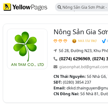
Nông Sản Gia Sơn Phát 
Thực Phẩm An Tâm Vina
Nông Sản Gia Sơ
Đ
NHÀ TÀI TRỢ
Số 28, Đường N23, Khu Ph
(0274) 6296969
,
(0274) 
giasonphat.bd@gmail.co
CN Thái Nguyên:
Số Nhà G6, 
SĐT:
(0280) 3854 237
Email:
dkkd.thainguyen@gma
CN Đồng Nai:
Số Nhà 81, Đườn