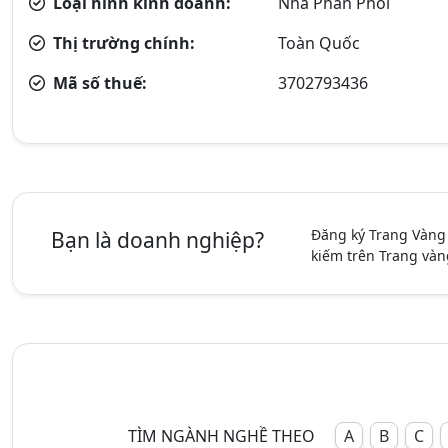
Loại hình kinh doanh:
Nhà Phân Phối
Thị trường chính:
Toàn Quốc
Mã số thuế:
3702793436
Đăng ký Trang Vàng
Bạn là doanh nghiệp?
kiếm trên Trang vàn
TÌM NGÀNH NGHỀ THEO
A
B
C