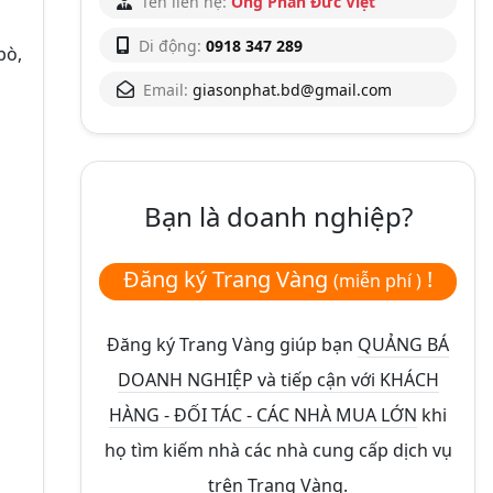
Tên liên hệ:
Ông Phan Đức Việt
Di động:
0918 347 289
bò,
Email:
giasonphat.bd@gmail.com
Bạn là doanh nghiệp?
Đăng ký Trang Vàng
!
(miễn phí )
Đăng ký Trang Vàng giúp bạn
QUẢNG BÁ
DOANH NGHIỆP và tiếp cận với KHÁCH
HÀNG - ĐỐI TÁC - CÁC NHÀ MUA LỚN
khi
họ tìm kiếm nhà các nhà cung cấp dịch vụ
trên Trang Vàng.