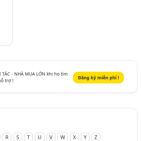
I TÁC - NHÀ MUA LỚN khi họ tìm
Đăng ký miễn phí !
ỗ trợ !
R
S
T
U
V
W
X
Y
Z