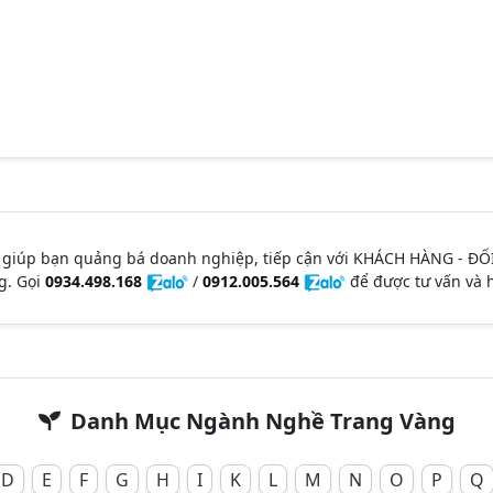
 giúp bạn quảng bá doanh nghiệp, tiếp cận với KHÁCH HÀNG - ĐỐ
g. Gọi
0934.498.168
/
0912.005.564
để được tư vấn và h
Danh Mục Ngành Nghề Trang Vàng
D
E
F
G
H
I
K
L
M
N
O
P
Q