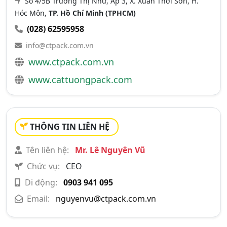
Số 4/5B Trương Thị Như, Ấp 3, X. Xuân Thới Sơn, H.
Hóc Môn,
TP. Hồ Chí Minh (TPHCM)
(028) 62595958
info@ctpack.com.vn
www.ctpack.com.vn
www.cattuongpack.com
THÔNG TIN LIÊN HỆ
Tên liên hệ:
Mr. Lê Nguyên Vũ
Chức vụ:
CEO
Di động:
0903 941 095
Email:
nguyenvu@ctpack.com.vn