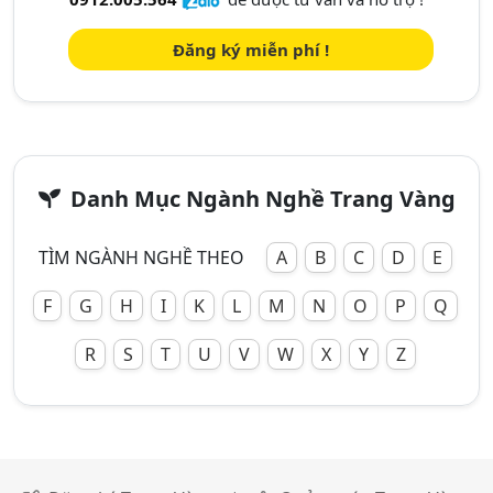
Đăng ký miễn phí !
Danh Mục Ngành Nghề Trang Vàng
TÌM NGÀNH NGHỀ THEO
A
B
C
D
E
F
G
H
I
K
L
M
N
O
P
Q
R
S
T
U
V
W
X
Y
Z