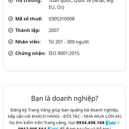
Thị trường:
Toàn quốc, Quốc tế (Nhật, Mỹ,
EU, Úc)
Mã số thuế:
0305316008
Thành lập:
2007
Nhân viên:
Từ 201 - 300 người
Chứng nhận:
ISO 9001:2015
Bạn là doanh nghiệp?
Đăng ký Trang Vàng giúp bạn quảng bá doanh nghiệp,
tiếp cận với KHÁCH HÀNG - ĐỐI TÁC - NHÀ MUA LỚN khi
họ tìm kiếm trên Trang vàng. Gọi
0934.498.168
/
0912.005.564
để được tư vấn và hỗ trợ !