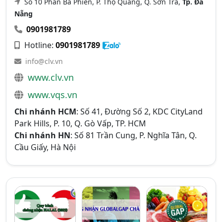
Số 10 Phan Bá Phiến, P. Thọ Quang, Q. Sơn Trà,
Tp. Đà
Nẵng
0901981789
Hotline:
0901981789
info@clv.vn
www.clv.vn
www.vqs.vn
Chi nhánh HCM
: Số 41, Đường Số 2, KDC CityLand
Park Hills, P. 10, Q. Gò Vấp, TP. HCM
Chi nhánh HN
: Số 81 Trần Cung, P. Nghĩa Tân, Q.
Cầu Giấy, Hà Nội