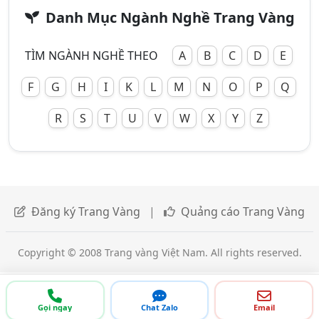
Danh Mục Ngành Nghề Trang Vàng
TÌM NGÀNH NGHỀ THEO
A
B
C
D
E
F
G
H
I
K
L
M
N
O
P
Q
R
S
T
U
V
W
X
Y
Z
Đăng ký Trang Vàng
|
Quảng cáo Trang Vàng
Copyright © 2008 Trang vàng Việt Nam. All rights reserved.
Gọi ngay
Chat Zalo
Email