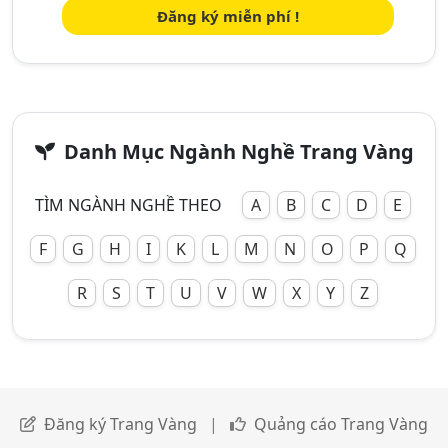
Đăng ký miễn phí !
Danh Mục Ngành Nghề Trang Vàng
TÌM NGÀNH NGHỀ THEO
A
B
C
D
E
F
G
H
I
K
L
M
N
O
P
Q
R
S
T
U
V
W
X
Y
Z
Đăng ký Trang Vàng
|
Quảng cáo Trang Vàng