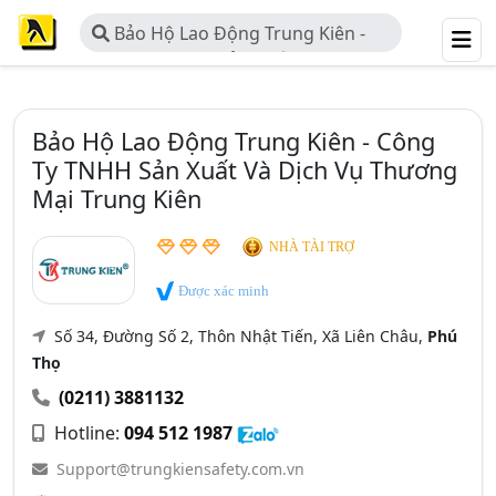
Bảo Hộ Lao Động Trung Kiên -
Công Ty TNHH Sản Xuất Và Dịch Vụ
Thương Mại Trung Kiên
Bảo Hộ Lao Động Trung Kiên - Công
Ty TNHH Sản Xuất Và Dịch Vụ Thương
Mại Trung Kiên
NHÀ TÀI TRỢ
Được xác minh
Số 34, Đường Số 2, Thôn Nhật Tiến, Xã Liên Châu,
Phú
Thọ
(0211) 3881132
Hotline:
094 512 1987
Support@trungkiensafety.com.vn