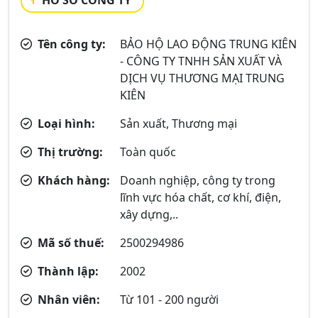
HỒ SƠ CÔNG TY
Tên công ty:
BẢO HỘ LAO ĐỘNG TRUNG KIÊN
- CÔNG TY TNHH SẢN XUẤT VÀ
DỊCH VỤ THƯƠNG MẠI TRUNG
KIÊN
Loại hình:
Sản xuất, Thương mại
Thị trường:
Toàn quốc
Khách hàng:
Doanh nghiệp, công ty trong
lĩnh vực hóa chất, cơ khí, điện,
xây dựng,..
Mã số thuế:
2500294986
Thành lập:
2002
Nhân viên:
Từ 101 - 200 người