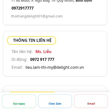
11 Võ Mười, P. Ngô Mây, TP. Quy Nhơn,
Bình Định
0972917777
thoitrangdelight01@gmail.com
THÔNG TIN LIÊN HỆ
Tên liên hệ:
Ms. Liễu
Di động:
0972 917 777
Email:
lieu.lam-thi-my@delight.com.vn
GIỚI THIỆU CÔNG TY
Gọi ngay
Chat Zalo
Email
Công Ty TNHH Thương Mại Dịch Vụ Tổng Hợp