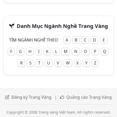
Danh Mục Ngành Nghề Trang Vàng
TÌM NGÀNH NGHỀ THEO
A
B
C
D
E
F
G
H
I
K
L
M
N
O
P
Q
R
S
T
U
V
W
X
Y
Z
Đăng ký Trang Vàng
|
Quảng cáo Trang Vàng
Copyright © 2008 Trang vàng Việt Nam. All rights reserved.