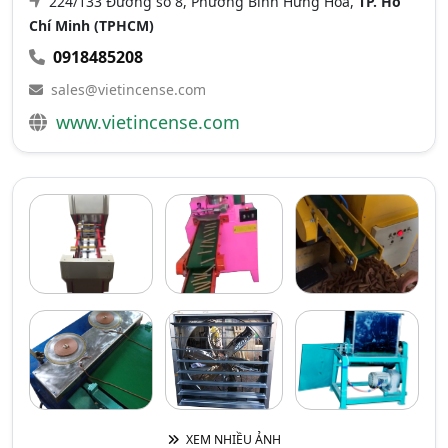
224/133 Đường số 8, Phường Bình Hưng Hòa,
TP. Hồ
Chí Minh (TPHCM)
0918485208
sales@vietincense.com
www.vietincense.com
XEM NHIỀU ẢNH