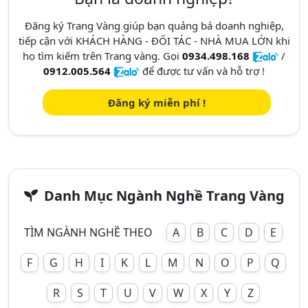
Đăng ký Trang Vàng giúp bạn quảng bá doanh nghiệp,
tiếp cận với KHÁCH HÀNG - ĐỐI TÁC - NHÀ MUA LỚN khi
họ tìm kiếm trên Trang vàng. Gọi
0934.498.168
/
0912.005.564
để được tư vấn và hỗ trợ !
Đăng ký miễn phí !
Danh Mục Ngành Nghề Trang Vàng
TÌM NGÀNH NGHỀ THEO
A
B
C
D
E
F
G
H
I
K
L
M
N
O
P
Q
R
S
T
U
V
W
X
Y
Z