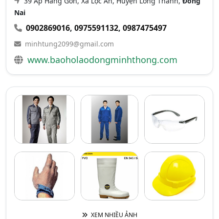
39 Ấp Hàng Gòn, Xã Lộc An, Huyện Long Thành,
Đồng
Nai
0902869016
,
0975591132
,
0987475497
minhtung2099@gmail.com
www.baoholaodongminhthong.com
XEM NHIỀU ẢNH