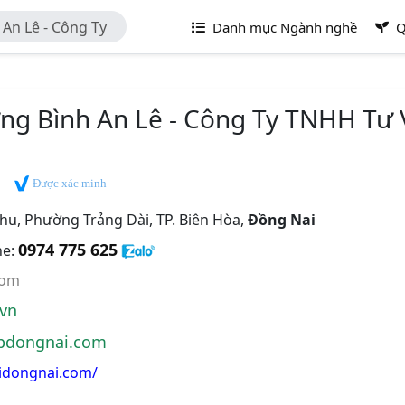
An Lê - Công Ty
Danh mục Ngành nghề
Q
Dựng Bình An Lê
g Bình An Lê - Công Ty TNHH Tư 
Được xác minh
, Phường Trảng Dài, TP. Biên Hòa,
Đồng Nai
0974 775 625
ne:
com
vn
pdongnai.com
oidongnai.com/