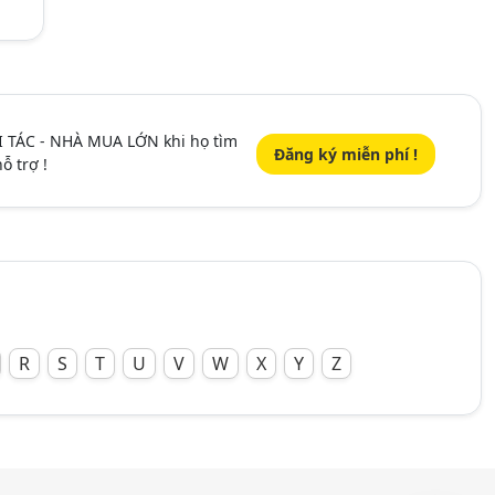
I TÁC - NHÀ MUA LỚN khi họ tìm
Đăng ký miễn phí !
ỗ trợ !
R
S
T
U
V
W
X
Y
Z