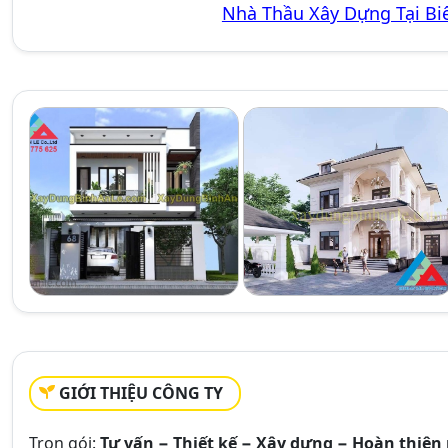
Nhà Thầu Xây Dựng Tại Bi
GIỚI THIỆU CÔNG TY
Trọn gói
:
Tư vấn − Thiết kế − Xây dựng − Hoàn thiện