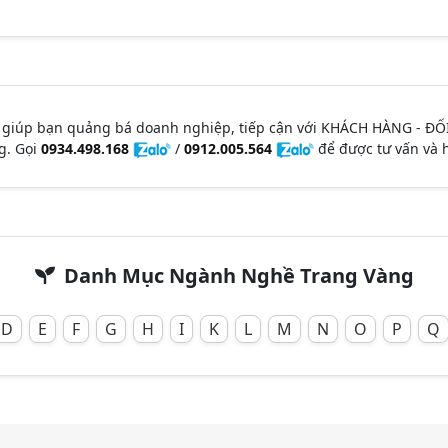
 giúp bạn quảng bá doanh nghiệp, tiếp cận với KHÁCH HÀNG - ĐỐ
g. Gọi
0934.498.168
/
0912.005.564
để được tư vấn và h
Danh Mục Ngành Nghề Trang Vàng
D
E
F
G
H
I
K
L
M
N
O
P
Q