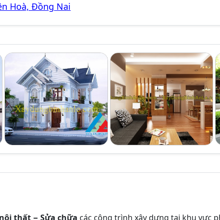
ên Hoà, Đồng Nai
 nội thất − Sửa chữa
các công trình xây dựng tại khu vực p