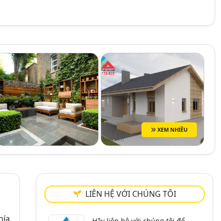
XEM NHIỀU
LIÊN HỆ VỚI CHÚNG TÔI
hía
Hãy liên hệ với chúng tôi để