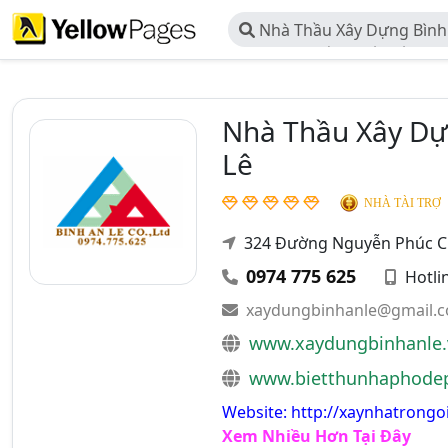
Nhà Thầu Xây Dựng Bình 
TNHH Tư Vấn Thiết Kế Xây 
Nhà Thầu Xây Dựn
Lê
NHÀ TÀI TRỢ
324 Đường Nguyễn Phúc Chu
0974 775 625
Hotli
xaydungbinhanle@gmail.
www.xaydungbinhanle.
www.bietthunhaphode
Website: http://xaynhatrong
Xem Nhiều Hơn Tại Đây