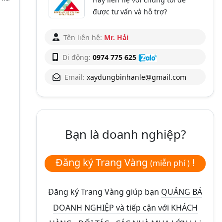
được tư vấn và hỗ trợ?
Tên liên hệ:
Mr. Hải
Di động:
0974 775 625
Email:
xaydungbinhanle@gmail.com
Bạn là doanh nghiệp?
Đăng ký Trang Vàng
!
(miễn phí )
Đăng ký Trang Vàng giúp bạn
QUẢNG BÁ
DOANH NGHIỆP và tiếp cận với KHÁCH