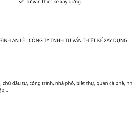
Tư vấn thiết kế xây dựng
ÌNH AN LÊ - CÔNG TY TNHH TƯ VẤN THIẾT KẾ XÂY DỰNG
 chủ đầu tư, công trình, nhà phố, biệt thự, quán cà phê, nh
p,..