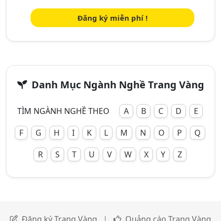
Đăng ký miễn phí !
Danh Mục Ngành Nghề Trang Vàng
TÌM NGÀNH NGHỀ THEO
A
B
C
D
E
F
G
H
I
K
L
M
N
O
P
Q
R
S
T
U
V
W
X
Y
Z
Đăng ký Trang Vàng
|
Quảng cáo Trang Vàng