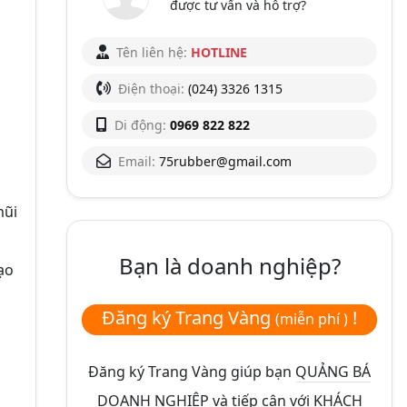
được tư vấn và hỗ trợ?
Tên liên hệ:
HOTLINE
Điện thoại:
(024) 3326 1315
Di động:
0969 822 822
Email:
75rubber@gmail.com
mũi
Bạn là doanh nghiệp?
ạo
Đăng ký Trang Vàng
!
(miễn phí )
Đăng ký Trang Vàng giúp bạn
QUẢNG BÁ
DOANH NGHIỆP và tiếp cận với KHÁCH