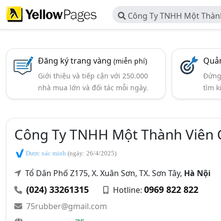
Công Ty TNHH Một Thành
Đăng ký trang vàng
Quản
(miễn phí)
Giới thiệu và tiếp cận với 250.000
Đứng 
nhà mua lớn và đối tác mỗi ngày.
tìm k
Công Ty TNHH Một Thành Viên 
Được xác minh
(ngày: 26/4/2025)
Tổ Dân Phố Z175, X. Xuân Sơn, TX. Sơn Tây,
Hà Nội
(024) 33261315
0969 822 822
Hotline:
75rubber@gmail.com