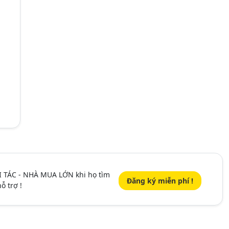
I TÁC - NHÀ MUA LỚN khi họ tìm
Đăng ký miễn phí !
ỗ trợ !