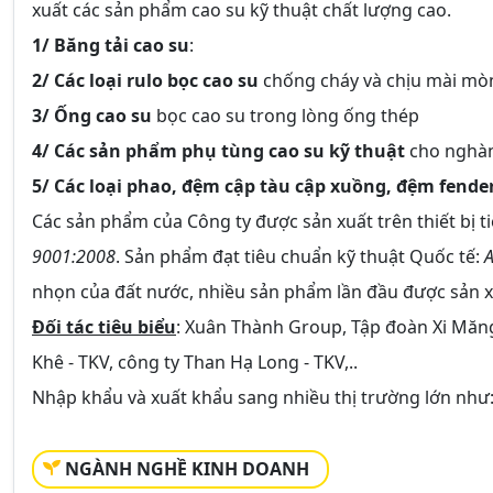
xuất các sản phẩm cao su kỹ thuật chất lượng cao.
1/ Băng tải cao su
:
2/ Các loại rulo bọc cao su
chống cháy và chịu mài mò
3/ Ống cao su
bọc cao su trong lòng ống thép
4/ Các sản phẩm phụ tùng cao su kỹ thuật
cho nghành
5/ Các loại phao, đệm cập tàu cập xuồng, đệm fender,
Các sản phẩm của Công ty được sản xuất trên thiết bị t
9001:2008
. Sản phẩm đạt tiêu chuẩn kỹ thuật Quốc tế:
A
nhọn của đất nước, nhiều sản phẩm lần đầu được sản x
Đối tác tiêu biểu
: Xuân Thành Group, Tập đoàn Xi Măng
Khê - TKV, công ty Than Hạ Long - TKV,..
Nhập khẩu và xuất khẩu sang nhiều thị trường lớn như:
NGÀNH NGHỀ KINH DOANH