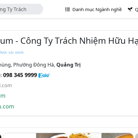
ng Ty Trách
Danh mục Ngành nghề
Q
m
ium - Công Ty Trách Nhiệm Hữu H
ược xác minh
Phùng, Phường Đông Hà,
Quảng Trị
098 345 9999
e:
l.com
om
m.com