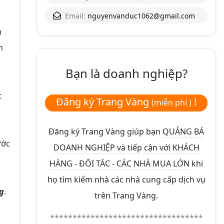
Email:
nguyenvanduc1062@gmail.com
n
n
Bạn là doanh nghiệp?
t
Đăng ký Trang Vàng
!
(miễn phí )
Đăng ký Trang Vàng giúp bạn
QUẢNG BÁ
ước
DOANH NGHIỆP và tiếp cận với KHÁCH
HÀNG - ĐỐI TÁC - CÁC NHÀ MUA LỚN
khi
họ tìm kiếm nhà các nhà cung cấp dịch vụ
g
.
trên Trang Vàng.
**********************************