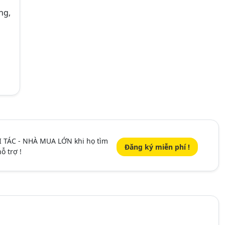
ng,
I TÁC - NHÀ MUA LỚN khi họ tìm
Đăng ký miễn phí !
ỗ trợ !