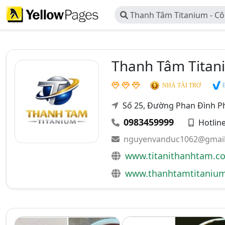
Thanh Tâm Titanium - Cô
Nhiệm Hữu Hạn Thanh Tâ
Thanh Tâm Titan
Đ
NHÀ TÀI TRỢ
Số 25, Đường Phan Đình 
0983459999
Hotlin
nguyenvanduc1062@gmai
www.titanithanhtam.c
www.thanhtamtitaniu