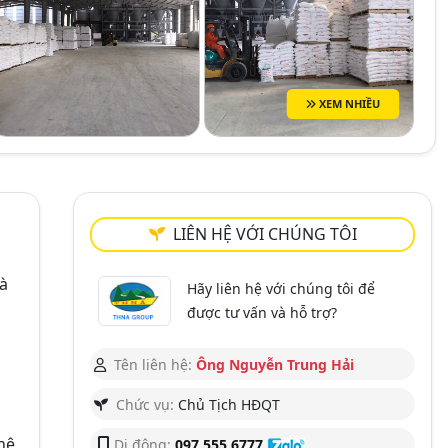
XEM NHIỀU
LIÊN HỆ VỚI CHÚNG TÔI
và
Hãy liên hệ với chúng tôi để
được tư vấn và hỗ trợ?
Tên liên hệ:
Ông Nguyễn Trung Hải
Chức vụ:
Chủ Tịch HĐQT
hệ
Di động:
097 555 6777