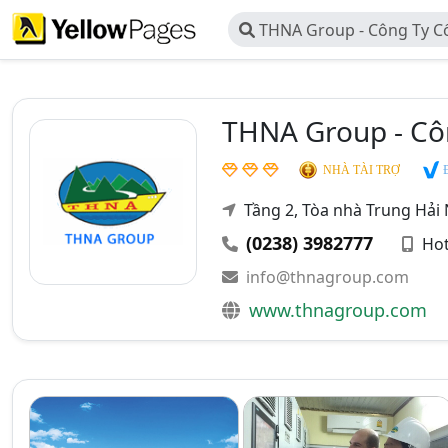
THNA Group - Công Ty C
Nghệ An Group
THNA Group - Cô
Đ
NHÀ TÀI TRỢ
Tầng 2, Tòa nhà Trung Hải
(0238) 3982777
Hot
info@thnagroup.com
www.thnagroup.com