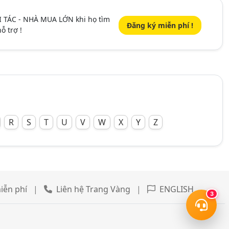
I TÁC - NHÀ MUA LỚN khi họ tìm
Đăng ký miễn phí !
ỗ trợ !
R
S
T
U
V
W
X
Y
Z
iễn phí
|
Liên hệ Trang Vàng
|
ENGLISH
3