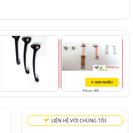
XEM NHIỀU
LIÊN HỆ VỚI CHÚNG TÔI