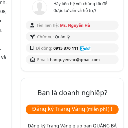
nh.
Hãy liên hệ với chúng tôi để
được tư vấn và hỗ trợ?
08,
n
Tên liên hệ:
Ms. Nguyễn Hà
.
Chức vụ:
Quản lý
.
Di động:
0915 370 111
 và
Email:
hanguyenvhc@gmail.com
Bạn là doanh nghiệp?
Đăng ký Trang Vàng
!
(miễn phí )
Đăng ký Trang Vàng giúp bạn
QUẢNG BÁ