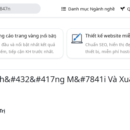
847n
Danh mục Ngành nghề
Q
i Và Xu&#7845t
t Hồng Chinh
g cáo trang vàng
Thiết kế website mi
(nổi bật)
đầu và nổi bật nhất kết quả
Chuẩn SEO, hiển thị đ
iếm, tiếp cận KH trước nhất.
thiết bị, miễn phí hosti
Th&#432&#417ng M&#7841i Và X
Trị