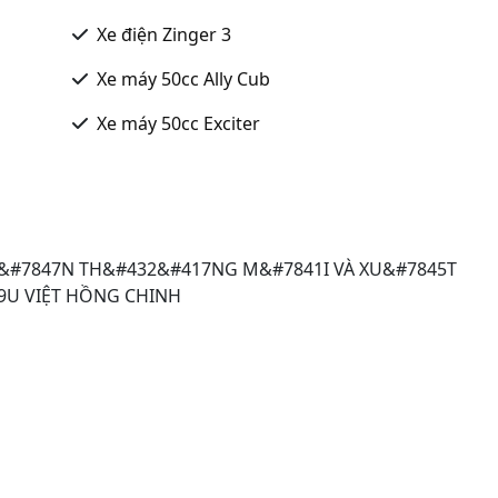
Xe điện Zinger 3
Xe máy 50cc Ally Cub
Xe máy 50cc Exciter
&#7847N TH&#432&#417NG M&#7841I VÀ XU&#7845T
9U VIỆT HỒNG CHINH
u