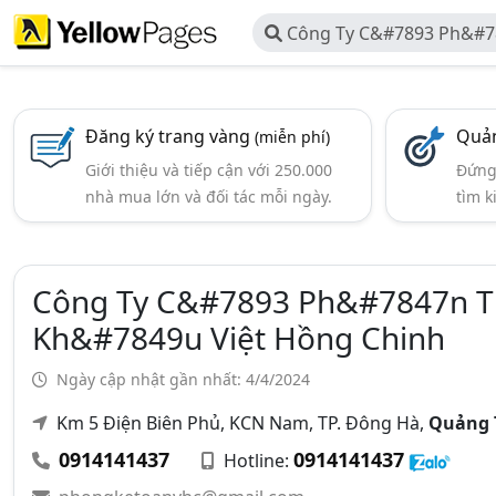
Công Ty C&#7893 Ph&#7
Th&#432&#417ng M&#7841
Nh&#7853p Kh&#7849u Việ
Đăng ký trang vàng
Quản
(miễn phí)
Giới thiệu và tiếp cận với 250.000
Đứng 
nhà mua lớn và đối tác mỗi ngày.
tìm k
Công Ty C&#7893 Ph&#7847n 
Kh&#7849u Việt Hồng Chinh
Ngày cập nhật gần nhất: 4/4/2024
Km 5 Điện Biên Phủ, KCN Nam, TP. Đông Hà,
Quảng 
0914141437
0914141437
Hotline: