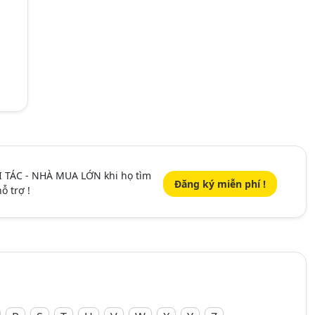
I TÁC - NHÀ MUA LỚN khi họ tìm
Đăng ký miễn phí !
ỗ trợ !