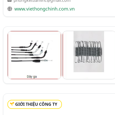
phongketoanvhc@gmail.com
www.viethongchinh.com.vn
GIỚI THIỆU CÔNG TY