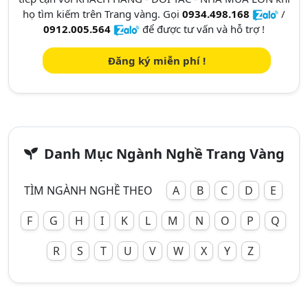
họ tìm kiếm trên Trang vàng. Gọi
0934.498.168
/
0912.005.564
để được tư vấn và hỗ trợ !
Đăng ký miễn phí !
Danh Mục Ngành Nghề Trang Vàng
TÌM NGÀNH NGHỀ THEO
A
B
C
D
E
F
G
H
I
K
L
M
N
O
P
Q
R
S
T
U
V
W
X
Y
Z