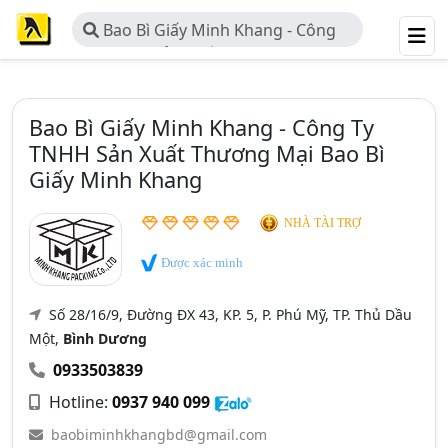
Bao Bì Giấy Minh Khang - Công
Ty TNHH Sản Xuất Thương Mại Bao
Bì Giấy Minh Khang
Bao Bì Giấy Minh Khang - Công Ty
TNHH Sản Xuất Thương Mại Bao Bì
Giấy Minh Khang
NHÀ TÀI TRỢ
Được xác minh
Số 28/16/9, Đường ĐX 43, KP. 5, P. Phú Mỹ, TP. Thủ Dầu
Một,
Bình Dương
0933503839
Hotline:
0937 940 099
baobiminhkhangbd@gmail.com