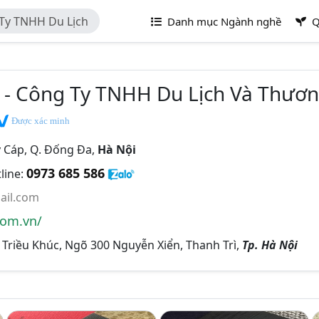
Ty TNHH Du Lịch
Danh mục Ngành nghề
Q
g
 - Công Ty TNHH Du Lịch Và Thươ
Được xác minh
 Cáp, Q. Đống Đa,
Hà Nội
0973 685 586
line:
il.com
om.vn/
Triều Khúc, Ngõ 300 Nguyễn Xiển, Thanh Trì,
Tp. Hà Nội