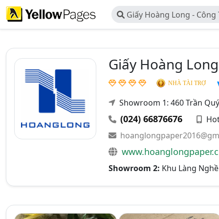
Giấy Hoàng Long - Công 
Và Thương Mại Hoàng Lon
Giấy Hoàng Long
NHÀ TÀI TRỢ
Showroom 1: 460 Trần Quý
(024) 66876676
Hot
hoanglongpaper2016@gma
www.hoanglongpaper.c
Showroom 2:
Khu Làng Nghề 