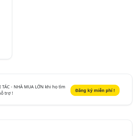
I TÁC - NHÀ MUA LỚN khi họ tìm
Đăng ký miễn phí !
ỗ trợ !