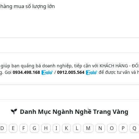
 hàng mua số lượng lớn
 giúp bạn quảng bá doanh nghiệp, tiếp cận với KHÁCH HÀNG - ĐỐ
g. Gọi
0934.498.168
/
0912.005.564
để được tư vấn và h
Danh Mục Ngành Nghề Trang Vàng
D
E
F
G
H
I
K
L
M
N
O
P
Q