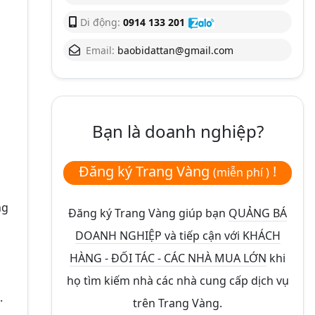
Di động:
0914 133 201
Email:
baobidattan@gmail.com
Bạn là doanh nghiệp?
Đăng ký Trang Vàng
!
(miễn phí )
ng
Đăng ký Trang Vàng giúp bạn
QUẢNG BÁ
c
DOANH NGHIỆP và tiếp cận với KHÁCH
HÀNG - ĐỐI TÁC - CÁC NHÀ MUA LỚN
khi
họ tìm kiếm nhà các nhà cung cấp dịch vụ
.
trên Trang Vàng.