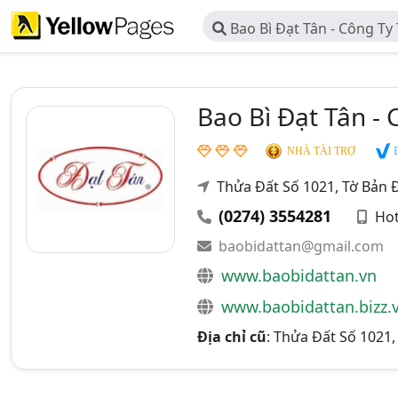
Bao Bì Đạt Tân - Công T
Bao Bì Đạt Tân -
Đ
NHÀ TÀI TRỢ
Thửa Đất Số 1021, Tờ Bản 
(0274) 3554281
Hot
baobidattan@gmail.com
www.baobidattan.vn
www.baobidattan.bizz.
Địa chỉ cũ
: Thửa Đất Số 1021,