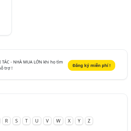
I TÁC - NHÀ MUA LỚN khi họ tìm
Đăng ký miễn phí !
ỗ trợ !
R
S
T
U
V
W
X
Y
Z