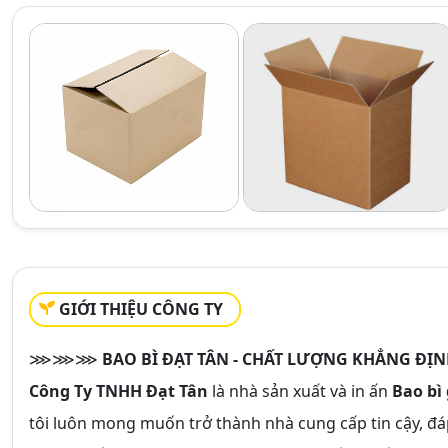
GIỚI THIỆU CÔNG TY
⋙⋙⋙
BAO BÌ ĐẠT TÂN - CHẤT LƯỢNG KHẲNG ĐỊ
Công Ty TNHH Đạt Tân
là nhà sản xuất và in ấn
Bao bì 
tôi luôn mong muốn trở thành nhà cung cấp tin cậy, đá