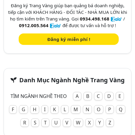
Đăng ký Trang Vàng giúp bạn quảng bá doanh nghiệp,
tiếp cận với KHÁCH HÀNG - ĐỐI TÁC - NHÀ MUA LỚN khi
họ tìm kiếm trên Trang vàng. Gọi
0934.498.168
/
0912.005.564
để được tư vấn và hỗ trợ !
Đăng ký miễn phí !
Danh Mục Ngành Nghề Trang Vàng
TÌM NGÀNH NGHỀ THEO
A
B
C
D
E
F
G
H
I
K
L
M
N
O
P
Q
R
S
T
U
V
W
X
Y
Z