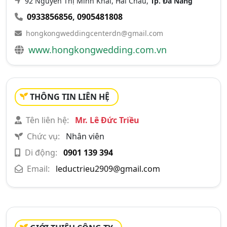
92 Nguyễn Thị Minh Khai, Hải Châu,
Tp. Đà Nẵng
0933856856
,
0905481808
hongkongweddingcenterdn@gmail.com
www.hongkongwedding.com.vn
THÔNG TIN LIÊN HỆ
Tên liên hệ:
Mr. Lê Đức Triều
Chức vụ:
Nhân viên
Di động:
0901 139 394
Email:
leductrieu2909@gmail.com