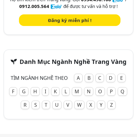
0912.005.564
để được tư vấn và hỗ trợ !
Đăng ký miễn phí !
Danh Mục Ngành Nghề Trang Vàng
TÌM NGÀNH NGHỀ THEO
A
B
C
D
E
F
G
H
I
K
L
M
N
O
P
Q
R
S
T
U
V
W
X
Y
Z