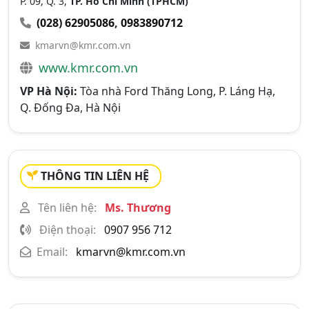
P. 09, Q. 3,
TP. Hồ Chí Minh (TPHCM)
(028) 62905086
,
0983890712
kmarvn@kmr.com.vn
www.kmr.com.vn
VP Hà Nội:
Tòa nhà Ford Thăng Long, P. Láng Hạ,
Q. Đống Đa, Hà Nội
THÔNG TIN LIÊN HỆ
Tên liên hệ:
Ms. Thương
Điện thoại:
0907 956 712
Email:
kmarvn@kmr.com.vn