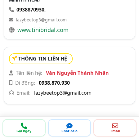
0938870930
,
lazybeetop3@gmail.com
www.tinibridal.com
THÔNG TIN LIÊN HỆ
Tên liên hệ:
Văn Nguyễn Thành Nhân
Di động:
0938.870.930
Email:
lazybeetop3@gmail.com
GIỚI THIỆU CÔNG TY
Gọi ngay
Chat Zalo
Email