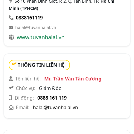
Số 10 Phan Đình Giót, P. 2, Q. Tân Bình,
TP. Hồ Chí
Minh (TPHCM)
0888161119
halal@tuvanhalal.vn
www.tuvanhalal.vn
THÔNG TIN LIÊN HỆ
Tên liên hệ:
Mr. Trần Văn Tân Cương
Chức vụ:
Giám Đốc
Di động:
0888 161 119
Email:
halal@tuvanhalal.vn