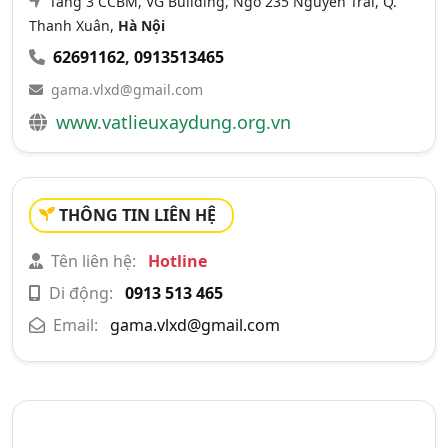
Tầng 3 CCBM, VG Building, Ngõ 235 Nguyễn Trãi, Q.
Thanh Xuân,
Hà Nội
62691162
,
0913513465
gama.vlxd@gmail.com
www.vatlieuxaydung.org.vn
THÔNG TIN LIÊN HỆ
Tên liên hệ:
Hotline
Di động:
0913 513 465
Email:
gama.vlxd@gmail.com