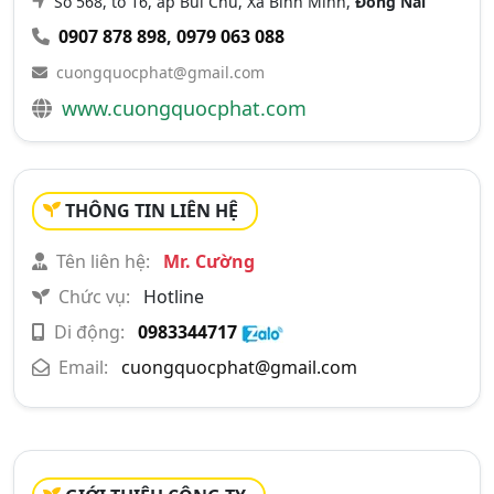
Số 568, tổ 16, ấp Bùi Chu, Xã Bình Minh,
Đồng Nai
0907 878 898
,
0979 063 088
cuongquocphat@gmail.com
www.cuongquocphat.com
THÔNG TIN LIÊN HỆ
Tên liên hệ:
Mr. Cường
Chức vụ:
Hotline
Di động:
0983344717
Email:
cuongquocphat@gmail.com