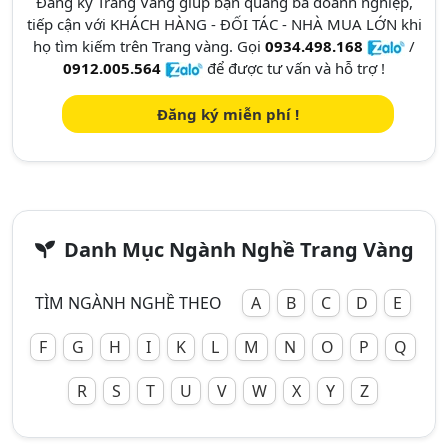
Đăng ký Trang Vàng giúp bạn quảng bá doanh nghiệp,
tiếp cận với KHÁCH HÀNG - ĐỐI TÁC - NHÀ MUA LỚN khi
họ tìm kiếm trên Trang vàng. Gọi
0934.498.168
/
0912.005.564
để được tư vấn và hỗ trợ !
Đăng ký miễn phí !
Danh Mục Ngành Nghề Trang Vàng
TÌM NGÀNH NGHỀ THEO
A
B
C
D
E
F
G
H
I
K
L
M
N
O
P
Q
R
S
T
U
V
W
X
Y
Z