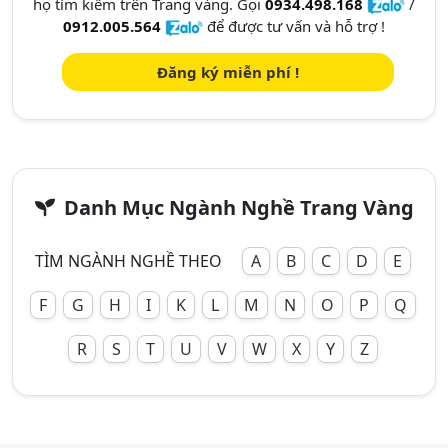
họ tìm kiếm trên Trang vàng. Gọi
0934.498.168
/
0912.005.564
để được tư vấn và hỗ trợ !
Đăng ký miễn phí !
Danh Mục Ngành Nghề Trang Vàng
TÌM NGÀNH NGHỀ THEO
A
B
C
D
E
F
G
H
I
K
L
M
N
O
P
Q
R
S
T
U
V
W
X
Y
Z