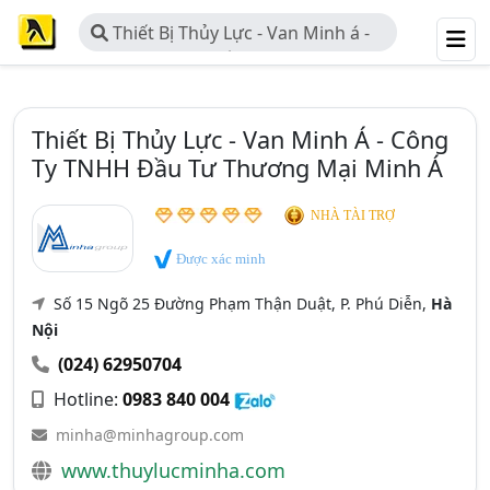
Thiết Bị Thủy Lực - Van Minh á -
Công Ty TNHH Đầu Tư Thương Mại
Minh á
Thiết Bị Thủy Lực - Van Minh Á - Công
Ty TNHH Đầu Tư Thương Mại Minh Á
NHÀ TÀI TRỢ
Được xác minh
Số 15 Ngõ 25 Đường Phạm Thận Duật, P. Phú Diễn,
Hà
Nội
(024) 62950704
Hotline:
0983 840 004
minha@minhagroup.com
www.thuylucminha.com