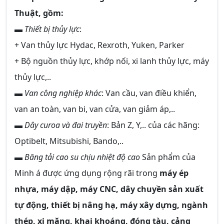
Thuật, gồm:
▬
Thiết bị thủy lực
:
+ Van thủy lực Hydac, Rexroth, Yuken, Parker
+ Bộ nguồn thủy lực, khớp nối, xi lanh thủy lực, máy
thủy lực,..
▬
Van công nghiệp khác
: Van cầu, van điều khiển,
van an toàn, van bi, van cửa, van giảm áp,..
▬
Dây curoa và đai truyền
: Bản Z, Y,.. của các hãng:
Optibelt, Mitsubishi, Bando,..
▬
Băng tải cao su chịu nhiệt độ cao
Sản phẩm của
Minh á được ứng dụng rộng rãi trong
máy ép
nhựa, máy dập, máy CNC, dây chuyền sản xuất
tự động, thiết bị nâng hạ, máy xây dựng, ngành
thép, xi măng, khai khoáng, đóng tàu, cảng