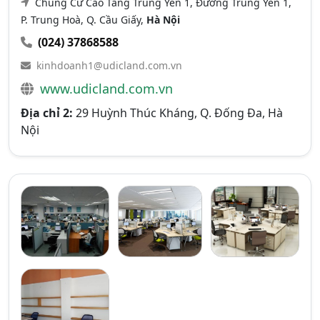
Chung Cư Cao Tầng Trung Yên 1, Đường Trung Yên 1,
P. Trung Hoà, Q. Cầu Giấy,
Hà Nội
(024) 37868588
kinhdoanh1@udicland.com.vn
www.udicland.com.vn
Địa chỉ 2:
29 Huỳnh Thúc Kháng, Q. Đống Đa, Hà
Nội