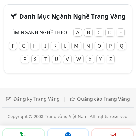
Danh Mục Ngành Nghề Trang Vàng
TÌM NGÀNH NGHỀ THEO
A
B
C
D
E
F
G
H
I
K
L
M
N
O
P
Q
R
S
T
U
V
W
X
Y
Z
Đăng ký Trang Vàng
|
Quảng cáo Trang Vàng
Copyright © 2008 Trang vàng Việt Nam. All rights reserved.