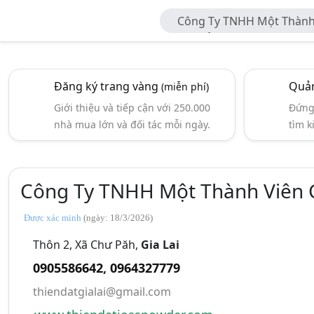
Công Ty TNHH Một Thành 
Nông Sản Thiên Đạt
Đăng ký trang vàng
Quản
(miễn phí)
Giới thiệu và tiếp cận với 250.000
Đứng 
nhà mua lớn và đối tác mỗi ngày.
tìm k
Công Ty TNHH Một Thành Viên C
Được xác minh
(ngày: 18/3/2026)
Thôn 2, Xã Chư Păh,
Gia Lai
0905586642
,
0964327779
thiendatgialai@gmail.com