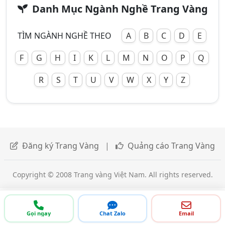
Danh Mục Ngành Nghề Trang Vàng
TÌM NGÀNH NGHỀ THEO
A
B
C
D
E
F
G
H
I
K
L
M
N
O
P
Q
R
S
T
U
V
W
X
Y
Z
Đăng ký Trang Vàng
|
Quảng cáo Trang Vàng
Copyright © 2008 Trang vàng Việt Nam. All rights reserved.
Gọi ngay
Chat Zalo
Email