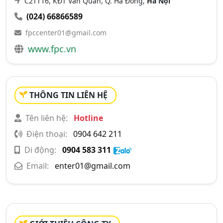
C2TT16, KĐT Văn Quán, Q. Hà Đông,
Hà Nội
(024) 66866589
fpccenter01@gmail.com
www.fpc.vn
THÔNG TIN LIÊN HỆ
Tên liên hệ:
Hotline
Điện thoại:
0904 642 211
Di động:
0904 583 311
Email:
enter01@gmail.com