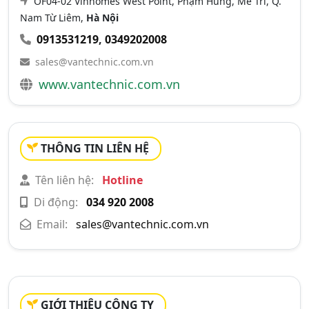
OF04-02 Vinhomes West Point, Phạm Hùng, Mễ Trì, Q.
Nam Từ Liêm,
Hà Nội
0913531219
,
0349202008
sales@vantechnic.com.vn
www.vantechnic.com.vn
THÔNG TIN LIÊN HỆ
Tên liên hệ:
Hotline
Di động:
034 920 2008
Email:
sales@vantechnic.com.vn
GIỚI THIỆU CÔNG TY