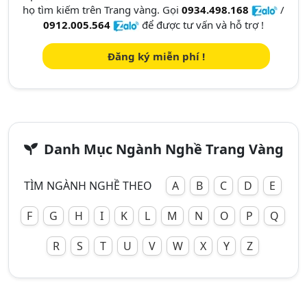
họ tìm kiếm trên Trang vàng. Gọi
0934.498.168
/
0912.005.564
để được tư vấn và hỗ trợ !
Đăng ký miễn phí !
Danh Mục Ngành Nghề Trang Vàng
TÌM NGÀNH NGHỀ THEO
A
B
C
D
E
F
G
H
I
K
L
M
N
O
P
Q
R
S
T
U
V
W
X
Y
Z