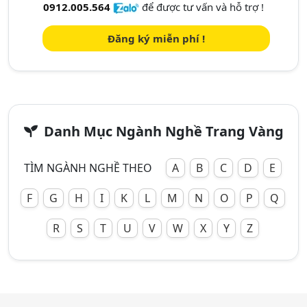
0912.005.564
để được tư vấn và hỗ trợ !
Đăng ký miễn phí !
Danh Mục Ngành Nghề Trang Vàng
TÌM NGÀNH NGHỀ THEO
A
B
C
D
E
F
G
H
I
K
L
M
N
O
P
Q
R
S
T
U
V
W
X
Y
Z