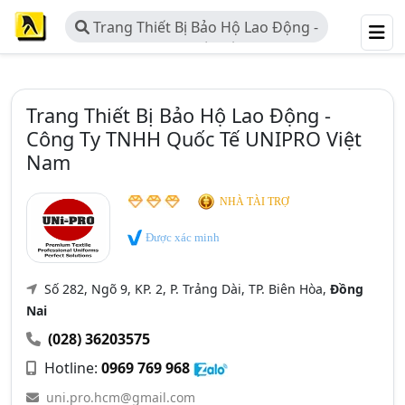
Trang Thiết Bị Bảo Hộ Lao Động -
Công Ty TNHH Quốc Tế UNIPRO
Việt Nam
Trang Thiết Bị Bảo Hộ Lao Động -
Công Ty TNHH Quốc Tế UNIPRO Việt
Nam
NHÀ TÀI TRỢ
Được xác minh
Số 282, Ngõ 9, KP. 2, P. Trảng Dài, TP. Biên Hòa,
Đồng
Nai
(028) 36203575
Hotline:
0969 769 968
uni.pro.hcm@gmail.com