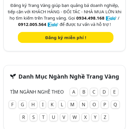
Đăng ký Trang Vàng giúp bạn quảng bá doanh nghiệp,
tiếp cận với KHÁCH HÀNG - ĐỐI TÁC - NHÀ MUA LỚN khi
họ tìm kiếm trên Trang vàng. Gọi
0934.498.168
/
0912.005.564
để được tư vấn và hỗ trợ !
Đăng ký miễn phí !
Danh Mục Ngành Nghề Trang Vàng
TÌM NGÀNH NGHỀ THEO
A
B
C
D
E
F
G
H
I
K
L
M
N
O
P
Q
R
S
T
U
V
W
X
Y
Z