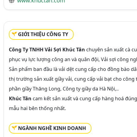
www.khuctan.com
GIỚI THIỆU CÔNG TY
Công Ty TNHH Vải Sợi Khúc Tân
chuyên sản xuất cà cun
phục vụ lực lượng công an và quân đội, Vải sợi công ngh
Sản phẩm ban đầu là vải dệt cung cấp cho đồng bào dân 
thị trường sản xuất giầy vải, cung cấp vải bạt cho côn
phần giầy Thăng Long, Công ty giầy da Hà Nội,..
Khúc Tân
cam kết sản xuất và cung cấp hàng hoá đúng 
mẫu hai bên thống nhất.
NGÀNH NGHỀ KINH DOANH