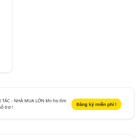
I TÁC - NHÀ MUA LỚN khi họ tìm
Đăng ký miễn phí !
ỗ trợ !