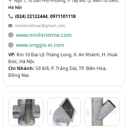
Ngõ 1, Tổ Dân Phố Phượng, P. Tây Mỗ, Q. Nam Từ Liêm,
Hà Nội
(024) 22122444
,
0971101118
minhtriethvac@gmail.com
www.minhtrietme.com
www.onggio-ei.com
VP:
Km 10 Đại Lộ Thăng Long, X. An Khánh, H. Hoài
Đức, Hà Nội.
Chi Nhánh:
Số 8/8, P. Trảng Dài, TP. Biên Hòa,
Đồng Nai.