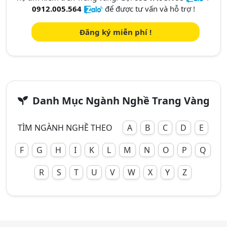
0912.005.564
để được tư vấn và hỗ trợ !
Đăng ký miễn phí !
Danh Mục Ngành Nghề Trang Vàng
TÌM NGÀNH NGHỀ THEO
A
B
C
D
E
F
G
H
I
K
L
M
N
O
P
Q
R
S
T
U
V
W
X
Y
Z