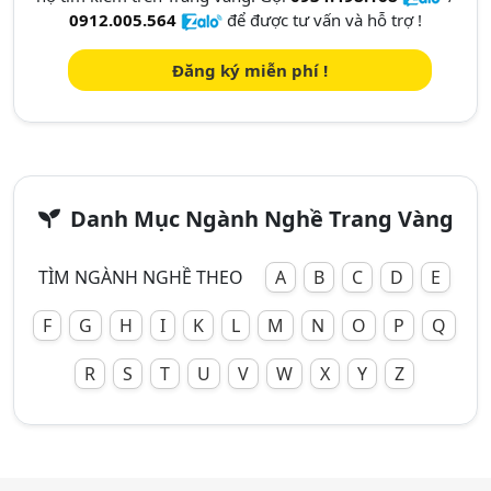
0912.005.564
để được tư vấn và hỗ trợ !
Đăng ký miễn phí !
Danh Mục Ngành Nghề Trang Vàng
TÌM NGÀNH NGHỀ THEO
A
B
C
D
E
F
G
H
I
K
L
M
N
O
P
Q
R
S
T
U
V
W
X
Y
Z