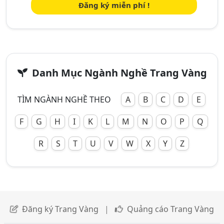
Đăng ký miễn phí !
Danh Mục Ngành Nghề Trang Vàng
TÌM NGÀNH NGHỀ THEO
A
B
C
D
E
F
G
H
I
K
L
M
N
O
P
Q
R
S
T
U
V
W
X
Y
Z
Đăng ký Trang Vàng
|
Quảng cáo Trang Vàng