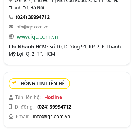
Ô 6, BT4, Khu Đô Thị Mới Cầu Bươu, X. Tân Triều, H.
Thanh Trì,
Hà Nội
(024) 39994712
info@iqc.com.vn
www.iqc.com.vn
Chi Nhánh HCM:
Số 10, Đường 91, KP. 2, P. Thạnh
Mỹ Lợi, Q. 2, TP. HCM
THÔNG TIN LIÊN HỆ
Tên liên hệ:
Hotline
Di động:
(024) 39994712
Email:
info@iqc.com.vn