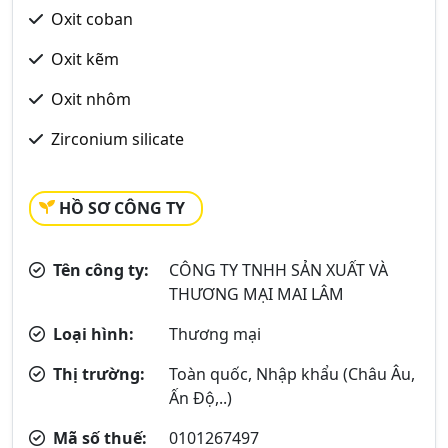
Oxit coban
Oxit kẽm
Oxit nhôm
Zirconium silicate
HỒ SƠ CÔNG TY
Tên công ty:
CÔNG TY TNHH SẢN XUẤT VÀ
THƯƠNG MẠI MAI LÂM
Loại hình:
Thương mại
Thị trường:
Toàn quốc, Nhập khẩu (Châu Âu,
Ấn Độ,..)
Mã số thuế:
0101267497