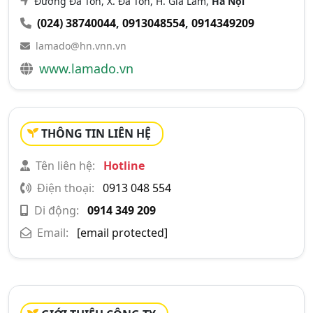
Đường Đa Tốn, X. Đa Tốn, H. Gia Lâm,
Hà Nội
(024) 38740044
,
0913048554
,
0914349209
lamado@hn.vnn.vn
www.lamado.vn
THÔNG TIN LIÊN HỆ
Tên liên hệ:
Hotline
Điện thoại:
0913 048 554
Di động:
0914 349 209
Email:
[email protected]