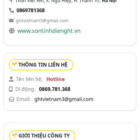
Thôn Việt Yên, X. Ngũ Hiệp, H. Thanh Trì,
Hà Nội
0869781368
ghtvietnam3@gmail.com
www.sontinhdienght.vn
THÔNG TIN LIÊN HỆ
Tên liên hệ:
Hotline
Di động:
0869.781.368
Email:
ghtvietnam3@gmail.com
GIỚI THIỆU CÔNG TY