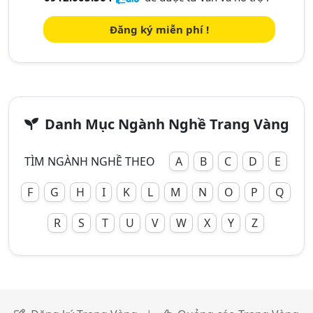
Đăng ký miễn phí !
Danh Mục Ngành Nghề Trang Vàng
TÌM NGÀNH NGHỀ THEO
A
B
C
D
E
F
G
H
I
K
L
M
N
O
P
Q
R
S
T
U
V
W
X
Y
Z