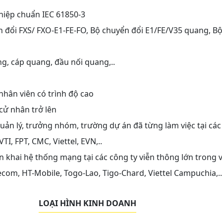
ghiệp chuẩn IEC 61850-3
 đổi FXS/ FXO-E1-FE-FO, Bộ chuyển đổi E1/FE/V35 quang, B
g, cáp quang, đầu nối quang,..
nhân viên có trình độ cao
 cử nhân trở lên
quản lý, trưởng nhóm, trường dự án đã từng làm việc tại các
I, FPT, CMC, Viettel, EVN,..
n khai hệ thống mạng tại các công ty viễn thông lớn trong 
com, HT-Mobile, Togo-Lao, Tigo-Chard, Viettel Campuchia,..
LOẠI HÌNH KINH DOANH