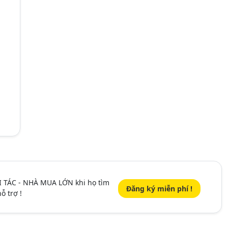
I TÁC - NHÀ MUA LỚN khi họ tìm
Đăng ký miễn phí !
ỗ trợ !