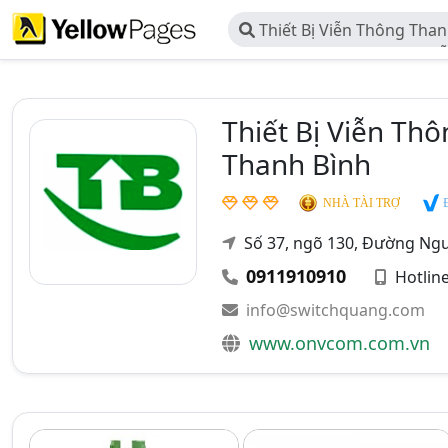
Thiết Bị Viễn Thông Than
TNHH Công Nghệ Mạng Viễ
Bình
Thiết Bị Viễn T
Thanh Bình
Đ
NHÀ TÀI TRỢ
Số 37, ngõ 130, Đường Ngu
0911910910
Hotlin
info@switchquang.com
www.onvcom.com.vn