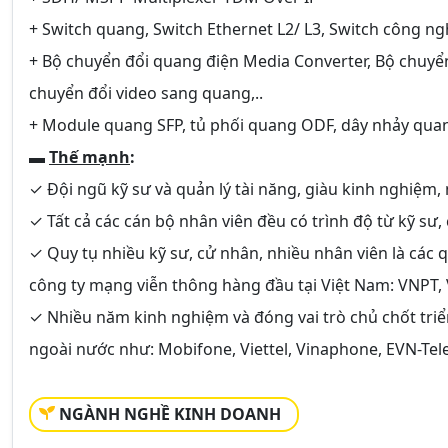
+ Switch quang, Switch Ethernet L2/ L3, Switch công n
+ Bộ chuyển đổi quang điện Media Converter, Bộ chuyển
chuyển đổi video sang quang,..
+ Module quang SFP, tủ phối quang ODF, dây nhảy quan
▬
Thế mạnh
:
✓ Đội ngũ kỹ sư và quản lý tài năng, giàu kinh nghiệm, 
✓ Tất cả các cán bộ nhân viên đều có trình độ từ kỹ sư,
✓ Quy tụ nhiều kỹ sư, cử nhân, nhiều nhân viên là các 
công ty mạng viễn thông hàng đầu tại Việt Nam: VNPT, VT
✓ Nhiều năm kinh nghiệm và đóng vai trò chủ chốt triể
ngoài nước như: Mobifone, Viettel, Vinaphone, EVN-Tele
NGÀNH NGHỀ KINH DOANH