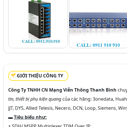
GIỚI THIỆU CÔNG TY
Công Ty TNHH CN Mạng Viễn Thông Thanh Bình
chu
tin, thiết bị phụ kiện quang
của các hãng: 3onedata, Huahu
JJT, DYS, Allied Telesis, Necero, DCN, Loop, Siemens, Wi
▬
Tiêu biểu như:
+ SDH/ MSPP Multiplexer TDM Over IP