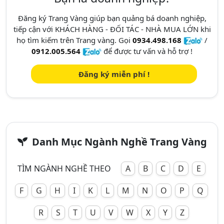
Đăng ký Trang Vàng giúp bạn quảng bá doanh nghiệp,
tiếp cận với KHÁCH HÀNG - ĐỐI TÁC - NHÀ MUA LỚN khi
họ tìm kiếm trên Trang vàng. Gọi
0934.498.168
/
0912.005.564
để được tư vấn và hỗ trợ !
Đăng ký miễn phí !
Danh Mục Ngành Nghề Trang Vàng
TÌM NGÀNH NGHỀ THEO
A
B
C
D
E
F
G
H
I
K
L
M
N
O
P
Q
R
S
T
U
V
W
X
Y
Z