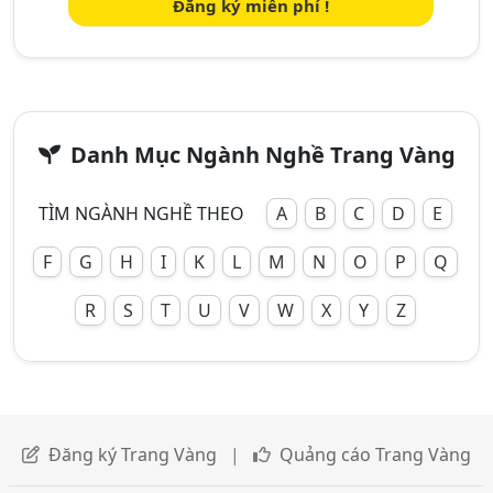
Đăng ký miễn phí !
Danh Mục Ngành Nghề Trang Vàng
TÌM NGÀNH NGHỀ THEO
A
B
C
D
E
F
G
H
I
K
L
M
N
O
P
Q
R
S
T
U
V
W
X
Y
Z
Đăng ký Trang Vàng
|
Quảng cáo Trang Vàng