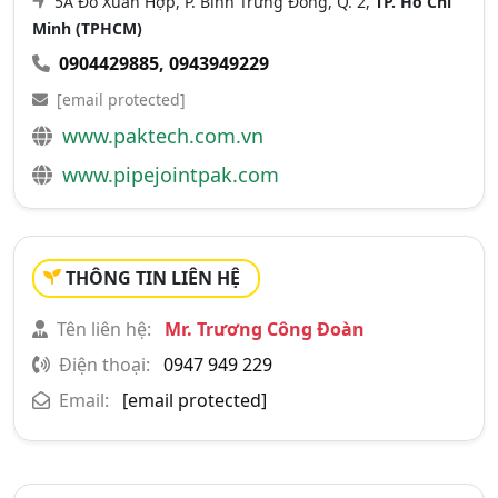
5A Đỗ Xuân Hợp, P. Bình Trưng Đông, Q. 2,
TP. Hồ Chí
Minh (TPHCM)
0904429885
,
0943949229
[email protected]
www.paktech.com.vn
www.pipejointpak.com
THÔNG TIN LIÊN HỆ
Tên liên hệ:
Mr. Trương Công Đoàn
Điện thoại:
0947 949 229
Email:
[email protected]