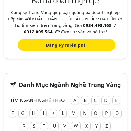
Bạn là doanh nghiệp?
Đăng ký Trang Vàng giúp bạn quảng bá doanh nghiệp,
tiếp cận với KHÁCH HÀNG - ĐỐI TÁC - NHÀ MUA LỚN khi
họ tìm kiếm trên Trang vàng. Gọi
0934.498.168
/
0912.005.564
để được tư vấn và hỗ trợ !
Đăng ký miễn phí !
Danh Mục Ngành Nghề Trang Vàng
TÌM NGÀNH NGHỀ THEO
A
B
C
D
E
F
G
H
I
K
L
M
N
O
P
Q
R
S
T
U
V
W
X
Y
Z