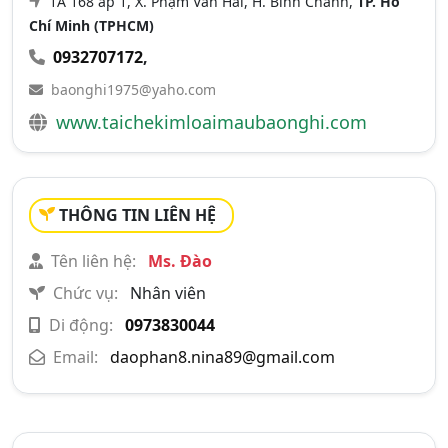
1A 168 ấp 1, X. Phạm Văn Hai, H. Bình Chánh,
TP. Hồ
Chí Minh (TPHCM)
0932707172
,
baonghi1975@yaho.com
www.taichekimloaimaubaonghi.com
THÔNG TIN LIÊN HỆ
Tên liên hệ:
Ms. Đào
Chức vụ:
Nhân viên
Di động:
0973830044
Email:
daophan8.nina89@gmail.com