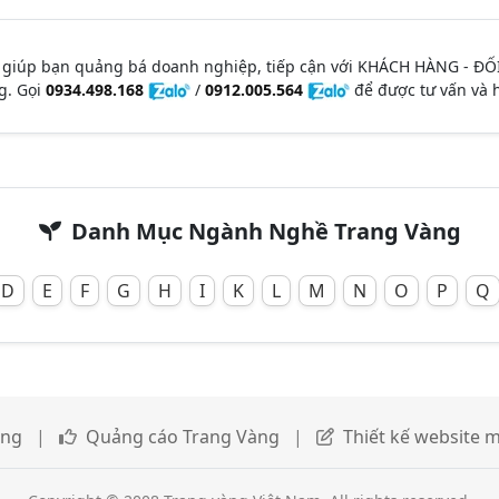
 giúp bạn quảng bá doanh nghiệp, tiếp cận với KHÁCH HÀNG - ĐỐ
g. Gọi
0934.498.168
/
0912.005.564
để được tư vấn và h
Danh Mục Ngành Nghề Trang Vàng
D
E
F
G
H
I
K
L
M
N
O
P
Q
àng
|
Quảng cáo Trang Vàng
|
Thiết kế website m