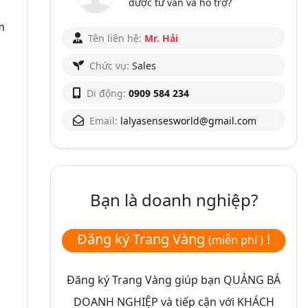
được tư vấn và hỗ trợ?
m
Tên liên hệ:
Mr. Hải
Chức vụ:
Sales
Di động:
0909 584 234
Email:
lalyasensesworld@gmail.com
Bạn là doanh nghiệp?
Đăng ký Trang Vàng
!
(miễn phí )
Đăng ký Trang Vàng giúp bạn
QUẢNG BÁ
DOANH NGHIỆP và tiếp cận với KHÁCH