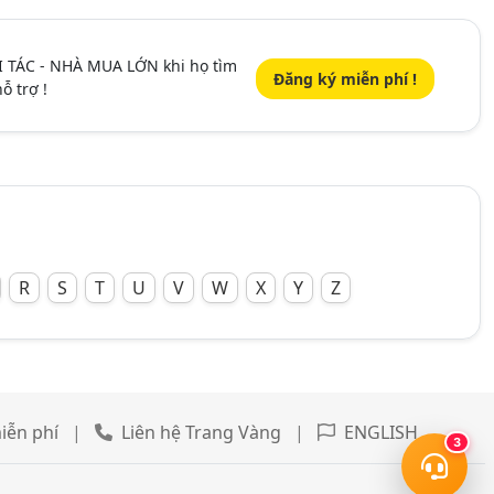
I TÁC - NHÀ MUA LỚN khi họ tìm
Đăng ký miễn phí !
ỗ trợ !
R
S
T
U
V
W
X
Y
Z
iễn phí
|
Liên hệ Trang Vàng
|
ENGLISH
3