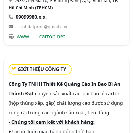
243/27/69 Mã Lò, P. Bình Trị Đông A, Q. Bình Tân,
TP.
Hồ Chí Minh (TPHCM)
09099980.x.x,
......nhdatprint@gmail.com
www.......carton.net
GIỚI THIỆU CÔNG TY
Công Ty TNHH Thiết Kế Quảng Cáo In Bao Bì An
Thành Đạt
chuyên sản xuất các loại bao bì carton
(hộp thùng xếp, gấp) chất lượng cao được sử dụng
rộng rãi trong các ngành sản xuất, tiêu dùng.
- Chúng tôi cam kết với khách hàng:
♦ Uy tín, luôn giao hàng đúng thời hạn