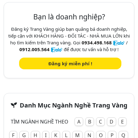
Bạn là doanh nghiệp?
Đăng ký Trang Vàng giúp bạn quảng bá doanh nghiệp,
tiếp cận với KHÁCH HÀNG - ĐỐI TÁC - NHÀ MUA LỚN khi
họ tìm kiếm trên Trang vàng. Gọi
0934.498.168
/
0912.005.564
để được tư vấn và hỗ trợ !
Đăng ký miễn phí !
Danh Mục Ngành Nghề Trang Vàng
TÌM NGÀNH NGHỀ THEO
A
B
C
D
E
F
G
H
I
K
L
M
N
O
P
Q