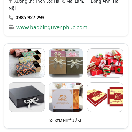
Xưởng In: Thôn Lộc Hà, X. Mai Lâm, H. Đông Anh,
Hà
Nội
0985 927 293
www.baobinguyenphuc.com
XEM NHIỀU ẢNH