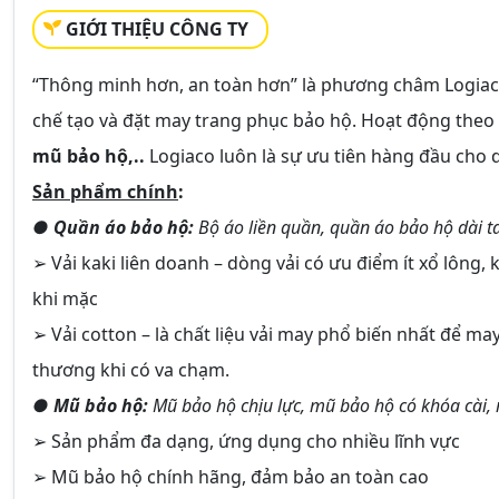
GIỚI THIỆU CÔNG TY
“Thông minh hơn, an toàn hơn” là phương châm Logia
chế tạo và đặt may trang phục bảo hộ. Hoạt động the
mũ bảo hộ,..
Logiaco luôn là sự ưu tiên hàng đầu cho 
Sản phẩm chính
:
● Quần áo bảo hộ:
Bộ áo liền quần, quần áo bảo hộ dài t
➢ Vải kaki liên doanh – dòng vải có ưu điểm ít xổ lông
khi mặc
➢ Vải cotton – là chất liệu vải may phổ biến nhất để m
thương khi có va chạm.
● Mũ bảo hộ:
Mũ bảo hộ chịu lực, mũ bảo hộ có khóa cài, 
➢ Sản phẩm đa dạng, ứng dụng cho nhiều lĩnh vực
➢ Mũ bảo hộ chính hãng, đảm bảo an toàn cao