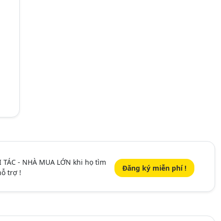
I TÁC - NHÀ MUA LỚN khi họ tìm
Đăng ký miễn phí !
ỗ trợ !