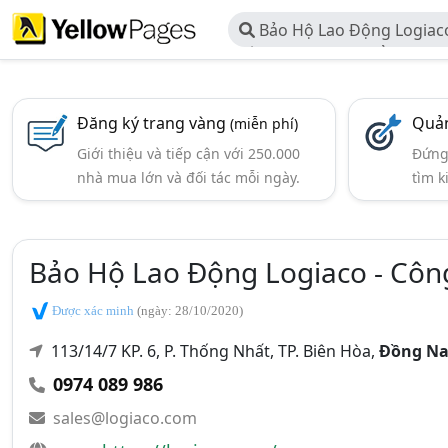
Bảo Hộ Lao Động Logiac
Đầu Tư và Phát Triển LOGI
Đăng ký trang vàng
Quản
(miễn phí)
Giới thiệu và tiếp cận với 250.000
Đứng 
nhà mua lớn và đối tác mỗi ngày.
tìm k
Bảo Hộ Lao Động Logiaco - Côn
Được xác minh
(ngày: 28/10/2020)
113/14/7 KP. 6, P. Thống Nhất, TP. Biên Hòa,
Đồng Na
0974 089 986
sales@logiaco.com