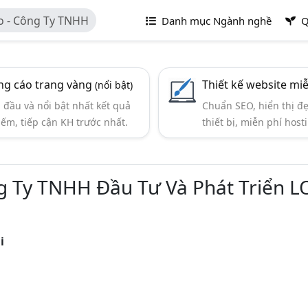
o - Công Ty TNHH
Danh mục Ngành nghề
Q
ACO
g cáo trang vàng
Thiết kế website mi
(nổi bật)
đầu và nổi bật nhất kết quả
Chuẩn SEO, hiển thị đ
iếm, tiếp cận KH trước nhất.
thiết bị, miễn phí hosti
g Ty TNHH Đầu Tư Và Phát Triển 
i