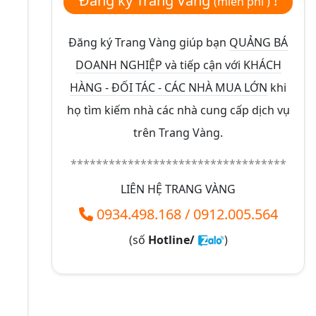
Đăng ký Trang Vàng
!
(miễn phí )
Đăng ký Trang Vàng giúp bạn
QUẢNG BÁ
DOANH NGHIỆP và tiếp cận với KHÁCH
HÀNG - ĐỐI TÁC - CÁC NHÀ MUA LỚN
khi
họ tìm kiếm nhà các nhà cung cấp dịch vụ
trên Trang Vàng.
**********************************
LIÊN HỆ TRANG VÀNG
0934.498.168
/
0912.005.564
(số
Hotline/
)