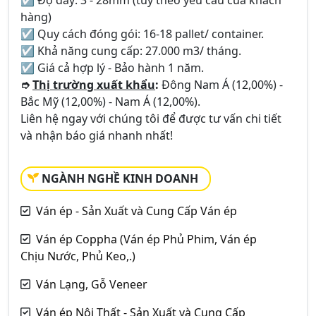
☑ Độ dày: 3 - 28mm (tùy theo yêu cầu của khách
hàng)
☑ Quy cách đóng gói: 16-18 pallet/ container.
☑ Khả năng cung cấp: 27.000 m3/ tháng.
☑ Giá cả hợp lý - Bảo hành 1 năm.
➮
Thị trường xuất khẩu
:
Đông Nam Á (12,00%) -
Bắc Mỹ (12,00%) - Nam Á (12,00%).
Liên hệ ngay với chúng tôi để được tư vấn chi tiết
và nhận báo giá nhanh nhất!
NGÀNH NGHỀ KINH DOANH
Ván ép - Sản Xuất và Cung Cấp Ván ép
Ván ép Coppha (Ván ép Phủ Phim, Ván ép
Chịu Nước, Phủ Keo,.)
Ván Lạng, Gỗ Veneer
Ván ép Nội Thất - Sản Xuất và Cung Cấp