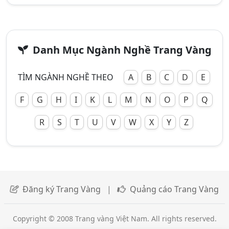
Danh Mục Ngành Nghề Trang Vàng
TÌM NGÀNH NGHỀ THEO
A
B
C
D
E
F
G
H
I
K
L
M
N
O
P
Q
R
S
T
U
V
W
X
Y
Z
Đăng ký Trang Vàng
|
Quảng cáo Trang Vàng
Copyright © 2008 Trang vàng Việt Nam. All rights reserved.