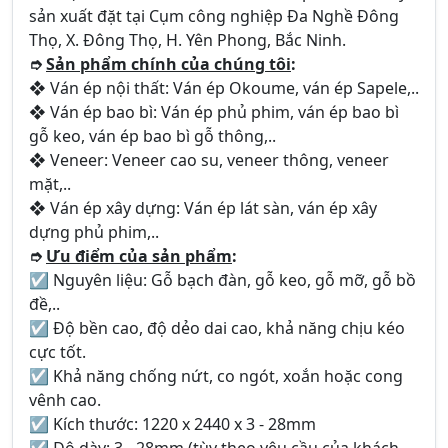
sản xuất đặt tại Cụm công nghiệp Đa Nghề Đông
Thọ, X. Đông Thọ, H. Yên Phong, Bắc Ninh.
➮
Sản phẩm chính của chúng tôi
:
❖ Ván ép nội thất: Ván ép Okoume, ván ép Sapele,..
❖ Ván ép bao bì: Ván ép phủ phim, ván ép bao bì
gỗ keo, ván ép bao bì gỗ thông,..
❖ Veneer: Veneer cao su, veneer thông, veneer
mặt,..
❖ Ván ép xây dựng: Ván ép lát sàn, ván ép xây
dựng phủ phim,..
➮
Ưu điểm của sản phẩm
:
☑ Nguyên liệu: Gỗ bạch đàn, gỗ keo, gỗ mỡ, gỗ bồ
đề,..
☑ Độ bền cao, độ dẻo dai cao, khả năng chịu kéo
cực tốt.
☑ Khả năng chống nứt, co ngót, xoắn hoặc cong
vênh cao.
☑ Kích thước: 1220 x 2440 x 3 - 28mm