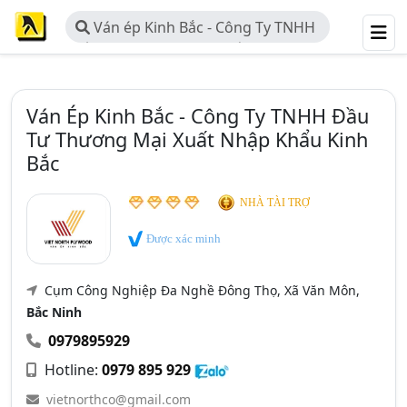
Ván ép Kinh Bắc - Công Ty TNHH
Đầu Tư Thương Mại Xuất Nhập
Khẩu Kinh Bắc
Ván Ép Kinh Bắc - Công Ty TNHH Đầu
Tư Thương Mại Xuất Nhập Khẩu Kinh
Bắc
NHÀ TÀI TRỢ
Được xác minh
Cụm Công Nghiệp Đa Nghề Đông Thọ, Xã Văn Môn,
Bắc Ninh
0979895929
Hotline:
0979 895 929
vietnorthco@gmail.com