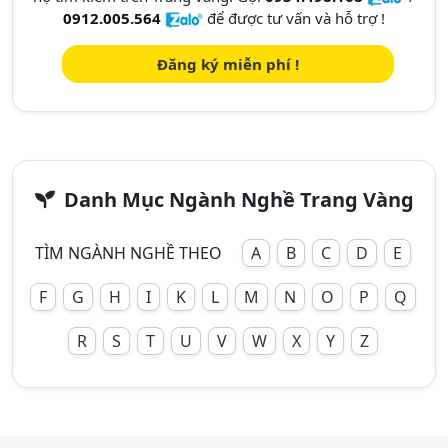
0912.005.564
để được tư vấn và hỗ trợ !
Đăng ký miễn phí !
Danh Mục Ngành Nghề Trang Vàng
TÌM NGÀNH NGHỀ THEO
A
B
C
D
E
F
G
H
I
K
L
M
N
O
P
Q
R
S
T
U
V
W
X
Y
Z