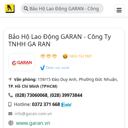
Bảo Hộ Lao Động GARAN - Công
Ty TNHH GA RAN
Bảo Hộ Lao Động GARAN - Công Ty
TNHH GA RAN
NHÀ TÀI TRỢ
Được xác minh
Văn phòng:
159/15 Đào Duy Anh, Phường Đức Nhuận,
TP. Hồ Chí Minh (TPHCM)
(028) 73060068
,
(028) 39973844
Hotline:
0372 371 668
info@garan.com.vn
www.garan.vn