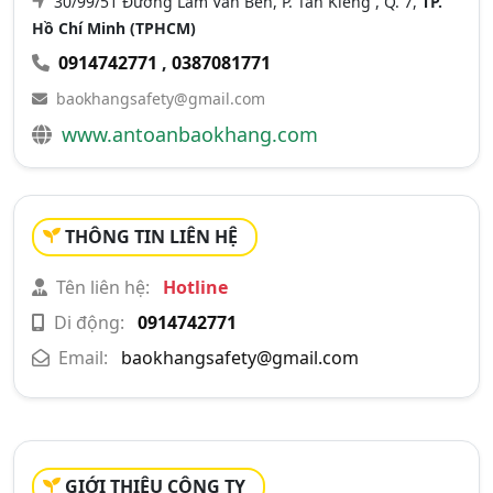
30/99/51 Đường Lâm Văn Bền, P. Tân Kiểng , Q. 7,
TP.
Hồ Chí Minh (TPHCM)
0914742771
,
0387081771
baokhangsafety@gmail.com
www.antoanbaokhang.com
THÔNG TIN LIÊN HỆ
Tên liên hệ:
Hotline
Di động:
0914742771
Email:
baokhangsafety@gmail.com
GIỚI THIỆU CÔNG TY