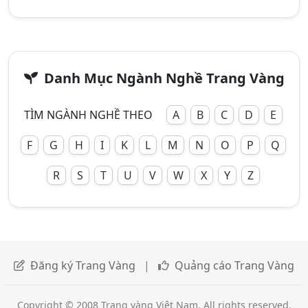
Danh Mục Ngành Nghề Trang Vàng
TÌM NGÀNH NGHỀ THEO
A
B
C
D
E
F
G
H
I
K
L
M
N
O
P
Q
R
S
T
U
V
W
X
Y
Z
Đăng ký Trang Vàng
|
Quảng cáo Trang Vàng
Copyright © 2008 Trang vàng Việt Nam. All rights reserved.